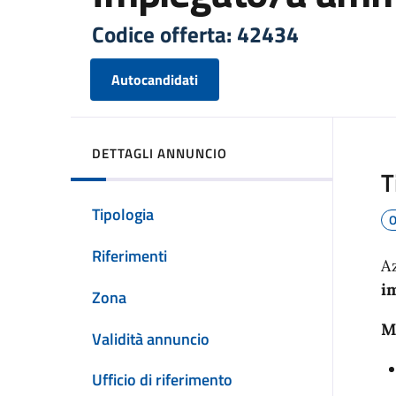
Codice offerta: 42434
Autocandidati
DETTAGLI ANNUNCIO
T
Tipologia
O
Riferimenti
A
i
Zona
M
Validità annuncio
Ufficio di riferimento