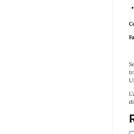
C
Fa
Se
tr
U
L’
di