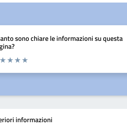
anto sono chiare le informazioni su questa
gina?
a da 1 a 5 stelle la pagina
ta 1 stelle su 5
Valuta 2 stelle su 5
Valuta 3 stelle su 5
Valuta 4 stelle su 5
Valuta 5 stelle su 5
eriori informazioni