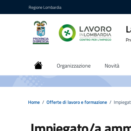
Vai ai contenuti
Vai al footer
Regione Lombardia
L
Pr
Organizzazione
Novità
Home
/
Offerte di lavoro e formazione
/
Impiegat
Impiegato/a ammi