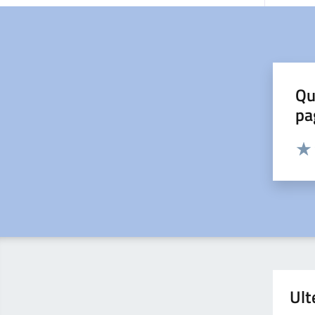
Qu
pa
Valut
Valu
Ult